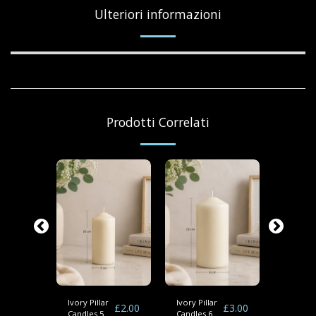
Ulteriori informazioni
Prodotti Correlati
Ivory Pillar
Ivory Pillar
Ivory pil
£
3.50
£
2.00
£
3.00
Candles 5 x
Candles 6 x
candle 6