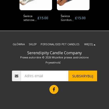
Świeca
Świeca
Świeca 
£
15.00
£
15.00
£
15.00
go
seterowa
Gordona
czerwo
angielska
Settera
setera
GŁÓWNA
SKLEP
PERSONALISED PET CANDLES
WIĘCEJ
Serendipity Candle Company
Prawa autorskie © 2026 Wszelkie prawa zastrzeżone
Prywatność
SUBSKRYBUJ