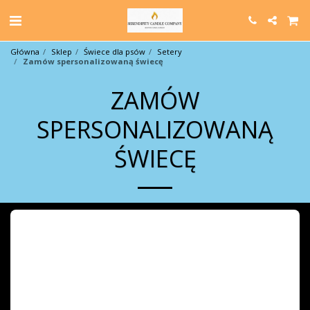
Główna
Sklep
Świece dla psów
Setery
Zamów spersonalizowaną świecę
ZAMÓW
SPERSONALIZOWANĄ
ŚWIECĘ