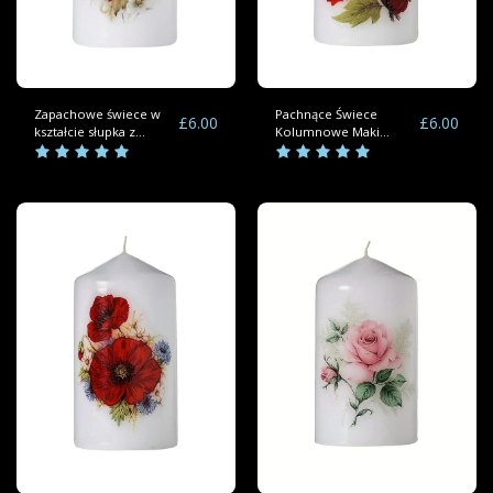
Zapachowe świece w
Pachnące Świece
£
6.00
£
6.00
kształcie słupka z
Kolumnowe Maki
poinsecją z bukietem
Bukiet Kwiatów
kwiatów