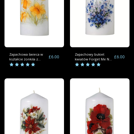
Zapachowa świeca w
Zapachowy bukiet
£
6.00
£
6.00
kształcie żonkila z
kwiatów Forget Me Not
bukietem kwiatów
Pillar Candles