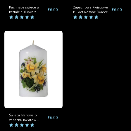
Pachnące świece w
Zapachowe Kwiatowe
£
6.00
£
6.00
kształcie słupka z
Bukiet Różane Świece
makiem z bukietem
Kolumnowe
kwiatów
Świeca filarowa o
£
6.00
zapachu kwiatów
wiosennych