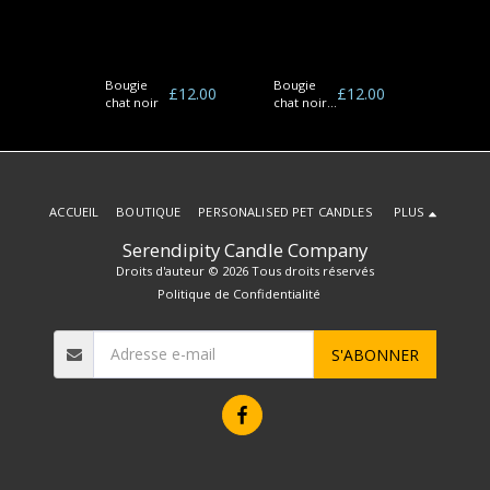
Bougie
Bougie
Bougie
£
12.00
£
12.00
£
12.00
chat noir
chat noir
chat
e
et blanc
gingem
ACCUEIL
BOUTIQUE
PERSONALISED PET CANDLES
PLUS
Serendipity Candle Company
Droits d'auteur © 2026 Tous droits réservés
Politique de Confidentialité
S'ABONNER